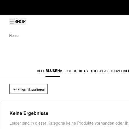
SHOP
Home
BLUSEN
ALLE
KLEIDER
SHIRTS | TOPS
BLAZER
OVERALL
Filtern & sortieren
Keine Ergebnisse
Leider sind in dieser Kategorie keine Produkte vorhanden oder Ihr