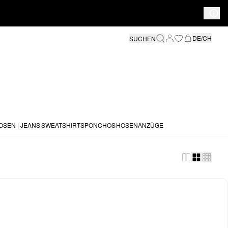
DE/CH
SUCHEN
OSEN | JEANS
SWEATSHIRTS
PONCHOS
HOSENANZÜGE