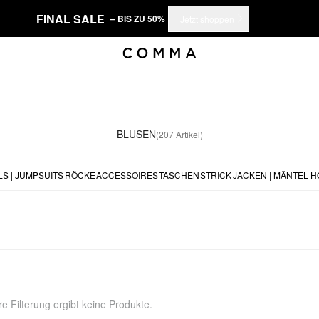
FINAL SALE
– BIS ZU 50%
Jetzt shoppen
BLUSEN
(207 Artikel)
S | JUMPSUITS
RÖCKE
ACCESSOIRES
TASCHEN
STRICK
JACKEN | MÄNTEL
H
e Filterung ergibt keine Produkte.