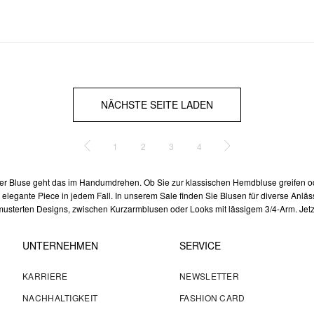
NÄCHSTE SEITE LADEN
1
2
3
4
iner Bluse geht das im Handumdrehen. Ob Sie zur klassischen Hemdbluse greifen od
 elegante Piece in jedem Fall. In unserem Sale finden Sie Blusen für diverse Anläs
usterten Designs, zwischen Kurzarmblusen oder Looks mit lässigem 3/4-Arm. Jetzt 
UNTERNEHMEN
SERVICE
KARRIERE
NEWSLETTER
NACHHALTIGKEIT
FASHION CARD