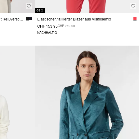
-38%
Taillierter Blazer aus weichem Jersey mit Reißverschlusstaschen
Elastischer, taillierter Blazer aus Viskosemix
CHF 153.95
CHF 249.00
NACHHALTIG