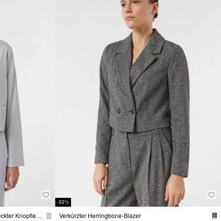
-32%
Kurze Jacke mit Hemdkragen und verdeckter Knopfleiste
Verkürzter Herringbone-Blazer