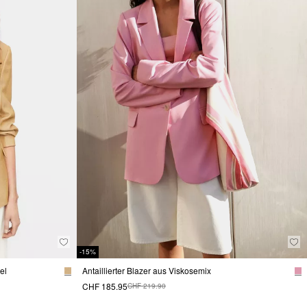
-15%
el
Antaillierter Blazer aus Viskosemix
CHF 185.95
CHF 219.90