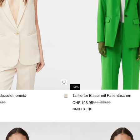
-13%
skoseleinenmix
Taillierter Blazer mit Pattentaschen
CHF 198.95
9.90
CHF 229.00
NACHHALTIG