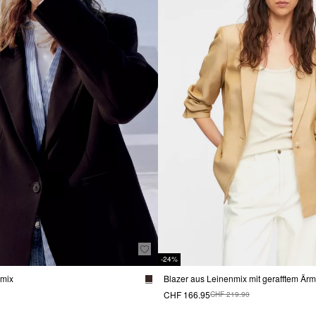
-24%
emix
Blazer aus Leinenmix mit gerafftem Ärm
CHF 166.95
CHF 219.90