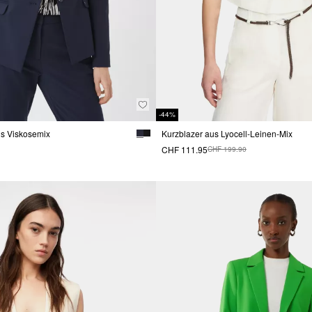
-44%
aus Viskosemix
Kurzblazer aus Lyocell-Leinen-Mix
CHF 111.95
CHF 199.90