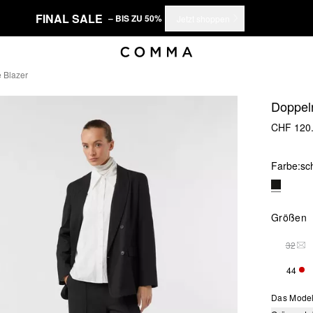
FINAL SALE
– BIS ZU 50%
Jetzt shoppen
e Blazer
Doppelr
CHF 120
Farbe:
sc
Größen
32
THI
44
NUR
Das Model 