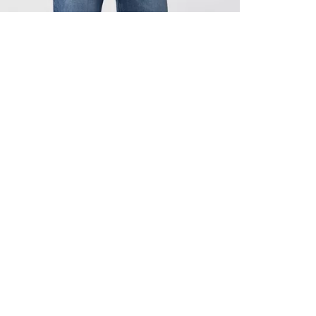
ALLE VOR
UND 10% 
Registrieren S
sich über ein
Einladungen z