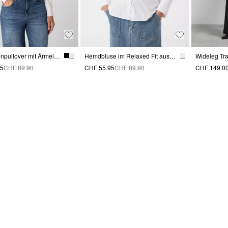
Rollkragenpullover mit Ärmelschlitzen
Hemdbluse im Relaxed Fit aus Baumwolle
95
CHF 89.90
CHF 55.95
CHF 89.90
CHF 149.0