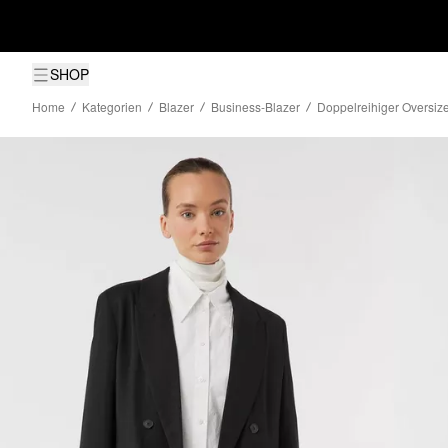
SHOP
Home
Kategorien
Blazer
Business-Blazer
Doppelreihiger Oversiz