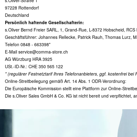
s.Oliver-Straße 1
97228 Rottendorf
Deutschland
Persönlich haftende Gesellschafterin:
s.Oliver Bernd Freier SARL, 1, Grand-Rue, L-8372 Hobscheid, RC
Geschäftsführer: Johannes Rellecke, Patrick Rauh, Thomas Lurz, Ma
Telefon 0848 - 663398*
E-Mail
service@comma-store.ch
AG Würzburg HRA 3925
USt.-ID-Nr.: CHE 350 565 122
* (regulärer Festnetztarif Ihres Telefonanbieters, ggf. kostenfrei bei 
Online-Streitbeilegung gemäß Art. 14 Abs. 1 ODR-Verordnung:
Die Europäische Kommission stellt eine Plattform zur Online-Streitbe
Die s.Oliver Sales GmbH & Co. KG ist nicht bereit und verpflichtet, 