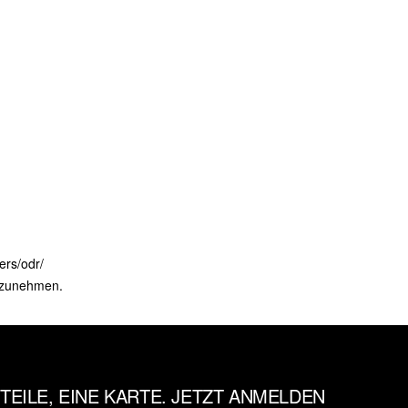
ers/odr/
ilzunehmen.
TEILE, EINE KARTE. JETZT ANMELDEN