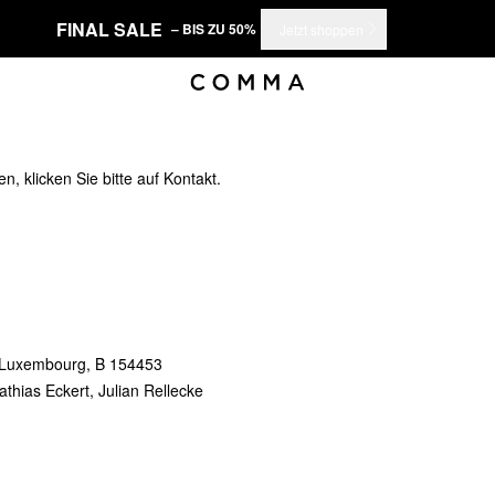
FINAL SALE
– BIS ZU 50%
Jetzt shoppen
, klicken Sie bitte auf
Kontakt.
S Luxembourg, B 154453
thias Eckert, Julian Rellecke