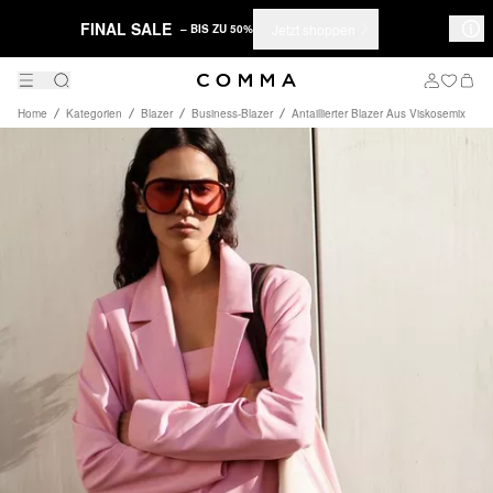
FINAL SALE
Jetzt shoppen
– BIS ZU 50%
Home
Kategorien
Blazer
Business-Blazer
Antaillierter Blazer Aus Viskosemix