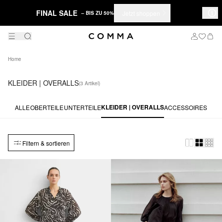
FINAL SALE
Jetzt shoppen
– BIS ZU 50%
Home
KLEIDER | OVERALLS
(3 Artikel)
KLEIDER | OVERALLS
ALLE
OBERTEILE
UNTERTEILE
ACCESSOIRES
Filtern & sortieren