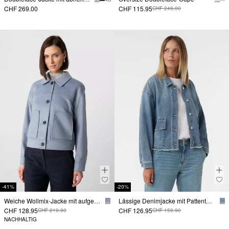
CHF 269.00
CHF 115.95
CHF 249.00
-41%
-20%
Weiche Wollmix-Jacke mit aufgesetzten Taschen
Lässige Denimjacke mit Pattentaschen
CHF 128.95
CHF 126.95
CHF 219.90
CHF 159.90
NACHHALTIG