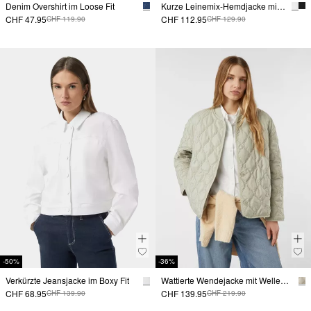
Denim Overshirt im Loose Fit
Kurze Leinemix-Hemdjacke mit 3/4-Ärmeln
CHF 47.95
CHF 112.95
CHF 119.90
CHF 129.90
-50%
-36%
Verkürzte Jeansjacke im Boxy Fit
Wattierte Wendejacke mit Wellenstepp
CHF 68.95
CHF 139.95
CHF 139.90
CHF 219.90