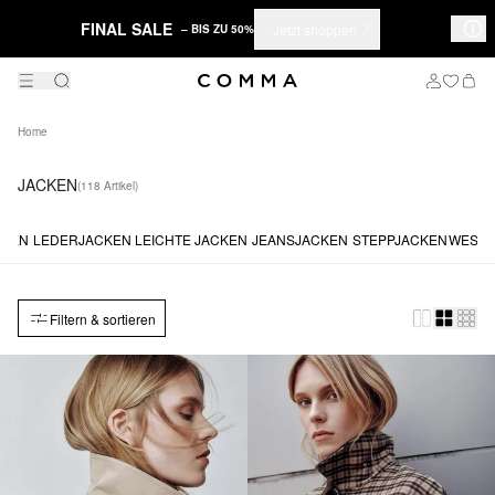
FINAL SALE
Jetzt shoppen
– BIS ZU 50%
Home
JACKEN
(118 Artikel)
CKEN
LEDERJACKEN
LEICHTE JACKEN
JEANSJACKEN
STEPPJACKEN
WEST
Filtern & sortieren