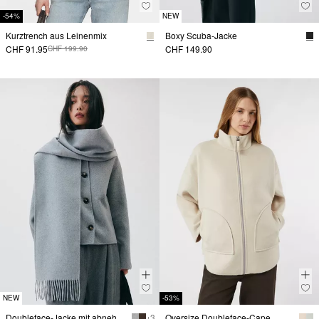
-54%
NEW
Kurztrench aus Leinenmix
Boxy Scuba-Jacke
CHF 91.95
CHF 149.90
CHF 199.90
NEW
-53%
Doubleface-Jacke mit abnehmbarem Schal
+ 3
Oversize Doubleface-Cape