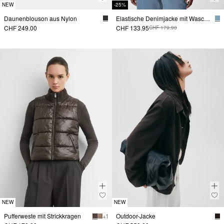
NEW
-25%
Daunenblouson aus Nylon
Elastische Denimjacke mit Waschung
CHF 249.00
CHF 133.95
CHF 179.90
NEW
NEW
Pufferweste mit Strickkragen
+ 1
Outdoor-Jacke