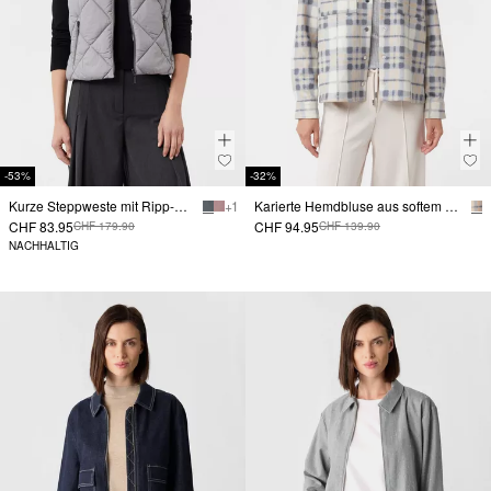
-53%
-32%
Kurze Steppweste mit Ripp-Stehkragen
+ 1
Karierte Hemdbluse aus softem Scuba-Stoff
CHF 83.95
CHF 94.95
CHF 179.90
CHF 139.90
NACHHALTIG