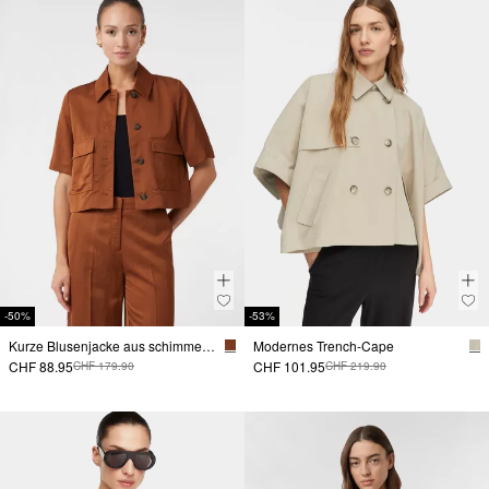
-50%
-53%
Kurze Blusenjacke aus schimmerndem Leinen-Viskose-Mix
Modernes Trench-Cape
CHF 88.95
CHF 101.95
CHF 179.90
CHF 219.90