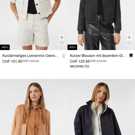
-46%
-45%
Kurzärmeliges Leinenmix-Overshirt im Boxy Fit
Kurzer Blouson mit dezentem Glitzergarn
CHF 101.95
CHF 120.95
CHF 189.90
CHF 219.90
NACHHALTIG