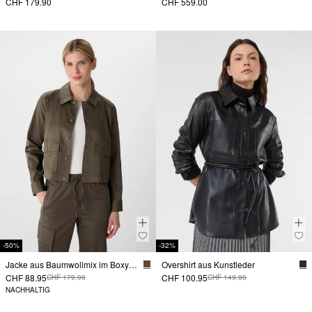
CHF 179.90
CHF 559.00
-50%
-32%
Jacke aus Baumwollmix im Boxy Fit
Overshirt aus Kunstleder
CHF 88.95
CHF 100.95
CHF 179.90
CHF 149.90
NACHHALTIG