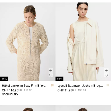
-46%
-54%
Häkel-Jacke im Boxy Fit mit floralem Muster
Lyocell-Baumwoll-Jacke mit regulierbarer Saumweite
CHF 116.95
CHF 91.95
CHF 219.90
CHF 199.90
NACHHALTIG