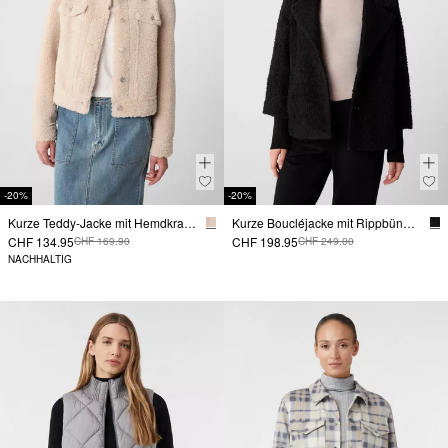
-20%
-20%
Kurze Teddy-Jacke mit Hemdkragen
Kurze Boucléjacke mit Rippbündchen und Reverskragen
CHF 134.95
CHF 198.95
CHF 169.90
CHF 249.00
NACHHALTIG