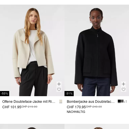
-53%
-31%
Offene Doubleface-Jacke mit Rippbündchen am Rücken
Bomberjacke aus Doubleface-Wolle
+ 1
CHF 101.95
CHF 170.95
CHF 219.90
CHF 249.00
NACHHALTIG