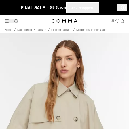
FINAL SALE
Jetzt shoppen
– BIS ZU 50%
Home
Kategorien
Jacken
Leichte Jacken
Modernes Trench-Cape