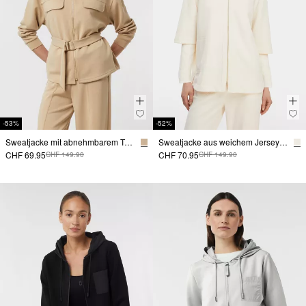
-53%
-52%
Sweatjacke mit abnehmbarem Taillengürtel
Sweatjacke aus weichem Jersey mit Rippdetails
CHF 69.95
CHF 70.95
CHF 149.90
CHF 149.90