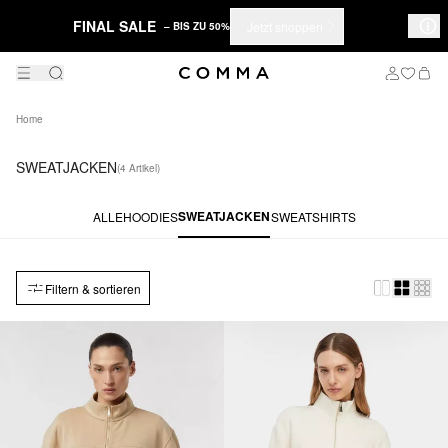
FINAL SALE
Jetzt shoppen
– BIS ZU 50%
Home
SWEATJACKEN
(4 Artikel)
SWEATJACKEN
ALLE
HOODIES
SWEATSHIRTS
Filtern & sortieren