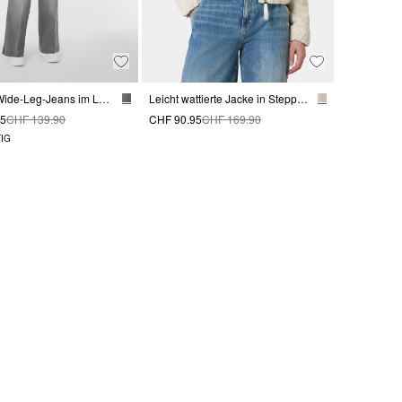
Lässige Wide-Leg-Jeans im Loose Fit
Leicht wattierte Jacke in Stepp-Optik mit elastischen Säumen
95
CHF 139.90
CHF 90.95
CHF 169.90
IG