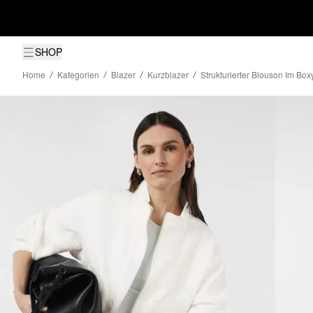
SHOP
Home
Kategorien
Blazer
Kurzblazer
Strukturierter Blouson Im Boxy