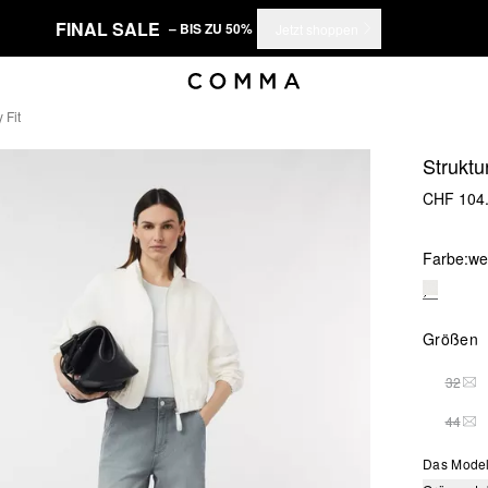
FINAL SALE
– BIS ZU 50%
Jetzt shoppen
 Fit
Struktu
CHF 104
Farbe:
we
Größen
32
THI
44
THI
Das Model 