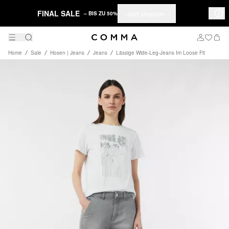
FINAL SALE
Jetzt shoppen
– BIS ZU 50%
Home
Sale
Hosen | Jeans
Jeans
Lässige Wide-Leg-Jeans Im Loose Fit