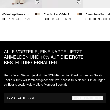
Wide-Leg-Hose aus Leinenmix mit Stoffgürtel | comma x Füsun Lindner
Elastischer Gürtel in Flechtoptik | comma x Füsun Lindner
CHF 139.95
CHF 179.90
CHF 33.95
CHF 69.90
CHF 103.95
CHF 1
ALLE VORTEILE, EINE KARTE. JETZT
ANMELDEN UND 10% AUF DIE ERSTE
BESTELLUNG ERHALTEN
Registrieren Sie sich jetzt für die COMMA Fashion Card und freuen Sie sich
über ein 10% Willkommensgeschenk, Pre-Access zu Aktionen, Einladungen
zu Events sowie viele weitere Member Specials.
E-MAIL-ADRESSE
JETZT REGISTRIEREN