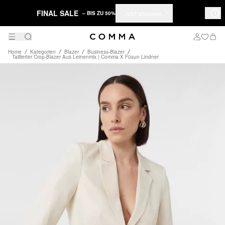
FINAL SALE
Jetzt shoppen
– BIS ZU 50%
Home
Kategorien
Blazer
Business-Blazer
Taillierter Crop-Blazer Aus Leinenmix | Comma X Füsun Lindner