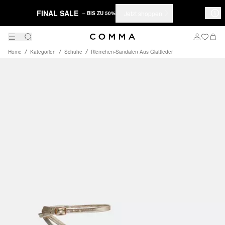
FINAL SALE
Jetzt shoppen
– BIS ZU 50%
Home
Kategorien
Schuhe
Riemchen-Sandalen Aus Glattleder