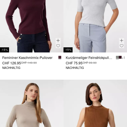
-15%
-15%
Femininer Kaschmirmix-Pullover
Kurzärmeliger Feinstrickpullover mit angedeutetem Stehkragen-
+ 1
CHF 126.95
CHF 75.95
CHF 149.90
CHF 89.90
NACHHALTIG
NACHHALTIG