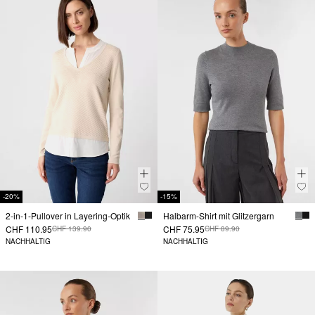
-20%
-15%
2-in-1-Pullover in Layering-Optik
Halbarm-Shirt mit Glitzergarn
CHF 110.95
CHF 75.95
CHF 139.90
CHF 89.90
NACHHALTIG
NACHHALTIG