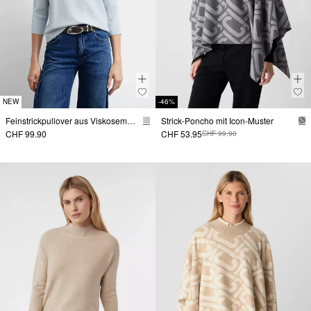
NEW
-46%
Feinstrickpullover aus Viskosemix mit Stehkragen
Strick-Poncho mit Icon-Muster
CHF 99.90
CHF 53.95
CHF 99.90