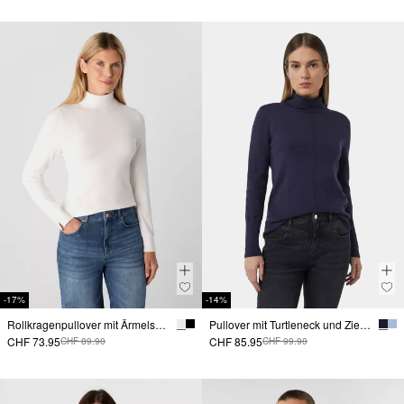
-17%
-14%
Rollkragenpullover mit Ärmelschlitzen
Pullover mit Turtleneck und Ziernaht
CHF 73.95
CHF 85.95
CHF 89.90
CHF 99.90