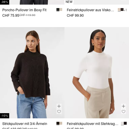
-36%
NEW
Poncho-Pullover im Boxy Fit
Feinstrickpullover aus Viskosemix mit Stehkragen
+ 1
CHF 75.95
CHF 99.90
CHF 119.90
-10%
Strickpullover mit 3/4-Ärmeln
Feinstrickpullover mit Stehkragen
CHF 133.95
CHF 99.90
CHF 149.90