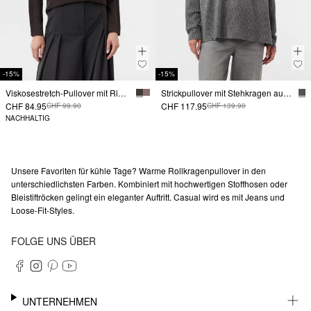
-15%
-15%
Viskosestretch-Pullover mit Rippdetails
Strickpullover mit Stehkragen aus Wollmix
CHF 84.95
CHF 117.95
CHF 99.90
CHF 139.90
NACHHALTIG
Unsere Favoriten für kühle Tage? Warme Rollkragenpullover in den
unterschiedlichsten Farben. Kombiniert mit hochwertigen Stoffhosen oder
Bleistiftröcken gelingt ein eleganter Auftritt. Casual wird es mit Jeans und
Loose-Fit-Styles.
FOLGE UNS ÜBER
UNTERNEHMEN