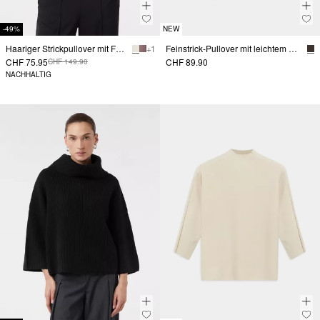
-49%
NEW
Haariger Strickpullover mit Fledermausärmeln
+ 1
Feinstrick-Pullover mit leichtem Mockneck
CHF 75.95
CHF 89.90
CHF 149.90
NACHHALTIG