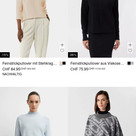
-15%
-36%
Feinstrickpullover mit Stehkragen und Rippdetail
Feinstrickpullover aus Viskosemix mit Ziernaht
CHF 84.95
CHF 75.95
CHF 99.90
CHF 119.90
NACHHALTIG