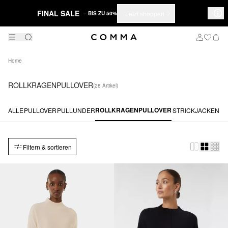
FINAL SALE
Jetzt shoppen
– BIS ZU 50%
Home
ROLLKRAGENPULLOVER
(28 Artikel)
ROLLKRAGENPULLOVER
ALLE
PULLOVER
PULLUNDER
STRICKJACKEN
Filtern & sortieren