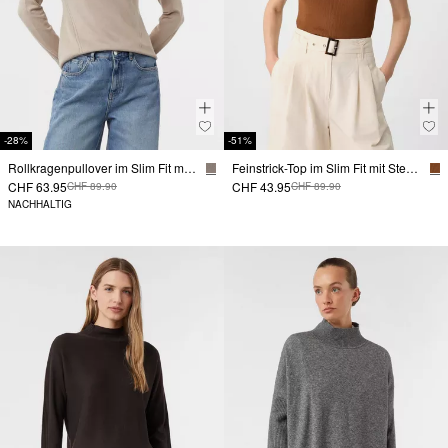
-28%
-51%
Rollkragenpullover im Slim Fit mit Ärmelschlitzen
Feinstrick-Top im Slim Fit mit Stehkragen
CHF 63.95
CHF 43.95
CHF 89.90
CHF 89.90
NACHHALTIG