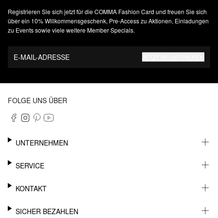
Registrieren Sie sich jetzt für die COMMA Fashion Card und freuen Sie sich
über ein 10% Willkommensgeschenk, Pre-Access zu Aktionen, Einladungen
zu Events sowie viele weitere Member Specials.
E-MAIL-ADRESSE
JETZT REGISTRIEREN
FOLGE UNS ÜBER
UNTERNEHMEN
KARRIERE
SERVICE
NACHHALTIGKEIT
NEWSLETTER
KONTAKT
FASHION CARD
MEIN KONTO
SUPPORT
SICHER BEZAHLEN