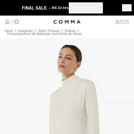
FINAL SALE
Jetzt shoppen
– BIS ZU 50%
Home
Kategorien
Strick | Pullover
Pullover
Feinstrickpullover Mit Rollkragen Und Schlitz Am Ärmel