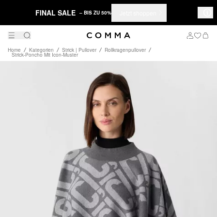
FINAL SALE
Jetzt shoppen
– BIS ZU 50%
Home
Kategorien
Strick | Pullover
Rollkragenpullover
Strick-Poncho Mit Icon-Muster