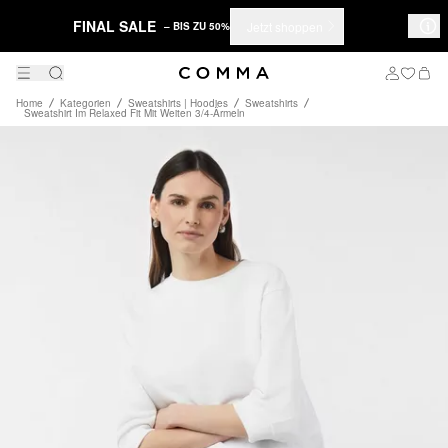
FINAL SALE
Jetzt shoppen
– BIS ZU 50%
Home
Kategorien
Sweatshirts | Hoodies
Sweatshirts
Sweatshirt Im Relaxed Fit Mit Weiten 3/4-Ärmeln