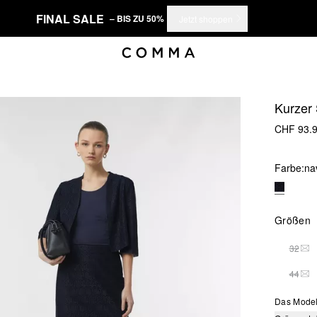
FINAL SALE
– BIS ZU 50%
Jetzt shoppen
Kurzer
CHF 93.
Farbe:
na
Größen
32
THI
44
THI
Das Model 