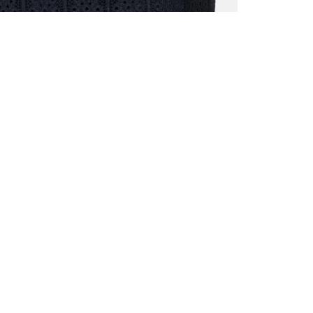
ALLE VOR
UND 10% 
Registrieren S
sich über ein
Einladungen z