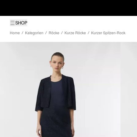
SHOP
Home
Kategorien
Röcke
Kurze Röcke
Kurzer Spitzen-Rock