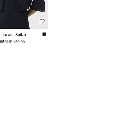
lero aus Spitze
.95
CHF 159.90