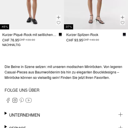
-45%
-37%
Kurzer Piqué-Rock mit seitlichen Eingrifftaschen
Kurzer Spitzen-Rock
CHF 76.95
CHF 93.95
CHF 139.90
CHF 149.90
NACHHALTIG
Die Beine in Szene setzen: mit unseren modischen Miniröcken. Von legeren
Casual-Pieces aus Baumwolldenim bis hin zu eleganten Bouclédesigns –
Miniröcke können so vielseitig sein! Finden Sie jetzt Ihren Favoriten.
FOLGE UNS ÜBER
UNTERNEHMEN
KARRIERE