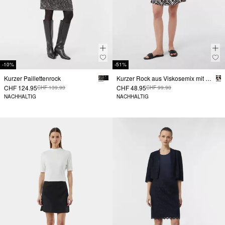
-10%
-51%
Kurzer Paillettenrock
Kurzer Rock aus Viskosemix mit All-over-Print
CHF 124.95
CHF 48.95
CHF 139.90
CHF 99.90
NACHHALTIG
NACHHALTIG