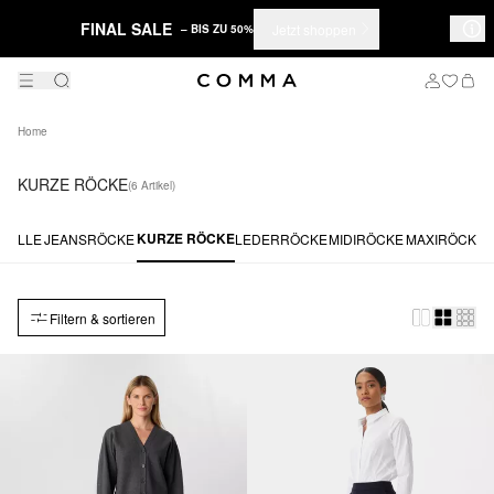
FINAL SALE
Jetzt shoppen
– BIS ZU 50%
Home
KURZE RÖCKE
(6 Artikel)
KURZE RÖCKE
ALLE
JEANSRÖCKE
LEDERRÖCKE
MIDIRÖCKE
MAXIRÖCKE
Filtern & sortieren