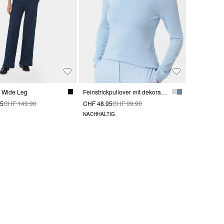
t Wide Leg
Feinstrickpullover mit dekorativen Bündchen
95
CHF 149.90
CHF 48.95
CHF 99.90
NACHHALTIG