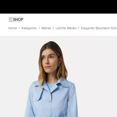
SHOP
Home
Kategorien
Mäntel
Leichte Mäntel
Eleganter Baumwoll-Trenc