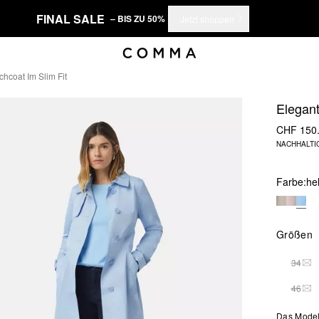
FINAL SALE
– BIS ZU 50%
Jetzt shoppen
hcoat Im Slim Fit
Elegant
CHF 150
NACHHALTI
Farbe:
he
Größen
34
THI
46
THI
Das Model 