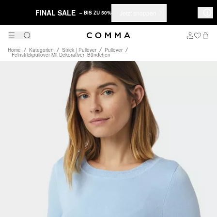
FINAL SALE
Jetzt shoppen
– BIS ZU 50%
Home
Kategorien
Strick | Pullover
Pullover
Feinstrickpullover Mit Dekorativen Bündchen