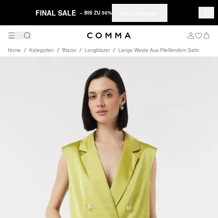
FINAL SALE
Jetzt shoppen
– BIS ZU 50%
Home
Kategorien
Blazer
Longblazer
Lange Weste Aus Fließendem Satin