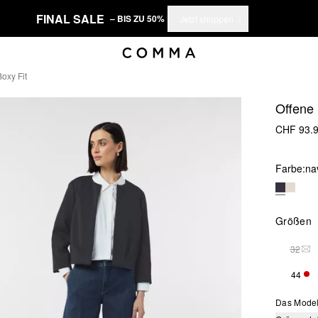
FINAL SALE
– BIS ZU 50%
Jetzt shoppen
oxy Fit
Offene 
CHF 93.
Farbe:
na
Größen
32
THI
44
NUR
Das Model 