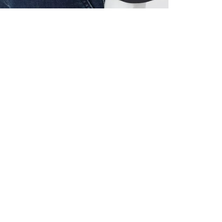
ALLE VOR
UND 10% 
Registrieren S
sich über ein
Einladungen z