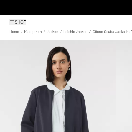
SHOP
Home
Kategorien
Jacken
Leichte Jacken
Offene Scuba-Jacke Im B