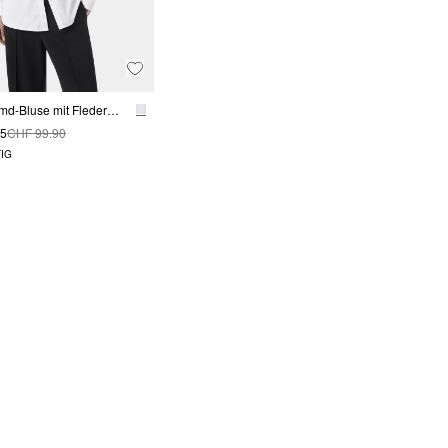
Weite Hemd-Bluse mit Fledermausärmeln
95
CHF 99.90
IG