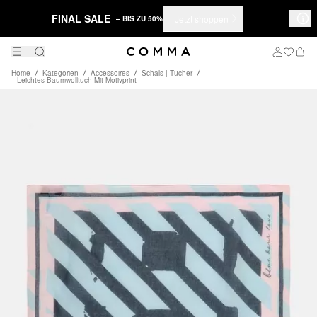
FINAL SALE
Jetzt shoppen
– BIS ZU 50%
Home
Kategorien
Accessoires
Schals | Tücher
Leichtes Baumwolltuch Mit Motivprint