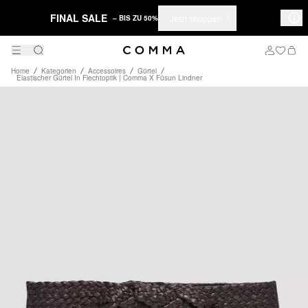
FINAL SALE
Jetzt shoppen
– BIS ZU 50%
Home
Kategorien
Accessoires
Gürtel
Elastischer Gürtel In Flechtoptik | Comma X Füsun Lindner