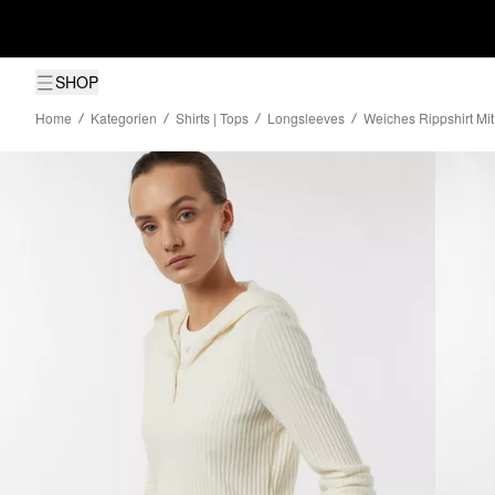
SHOP
Home
Kategorien
Shirts | Tops
Longsleeves
Weiches Rippshirt Mi