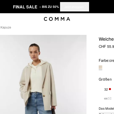
FINAL SALE
– BIS ZU 50%
Jetzt shoppen
t Kapuze
Weiches
CHF 55.
Farbe:
cr
Größen
32
NUR
44
THI
Das Model 