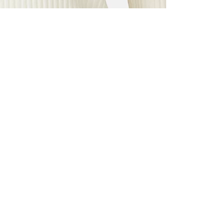
ALLE VOR
UND 10% 
Registrieren S
sich über ein
Einladungen z