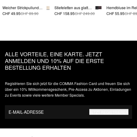
Weicher Strickpullunder mit Kontraststreifen
Stiefeletten aus glattem Rindsleder
CHF 49.95
CHF 89.90
CHF 158.95
CHF 249.00
CHF 55.95
CHF 89
ALLE VORTEILE, EINE KARTE. JETZT
ANMELDEN UND 10% AUF DIE ERSTE
BESTELLUNG ERHALTEN
Registrieren Sie sich jetzt für die COMMA Fashion Card und freuen Sie sich
über ein 10% Willkommensgeschenk, Pre-Access zu Aktionen, Einladungen
zu Events sowie viele weitere Member Specials.
E-MAIL-ADRESSE
JETZT REGISTRIEREN