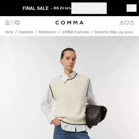
FINAL SALE
Jetzt shoppen
– BIS ZU 50%
Home
Inspiration
Kollektionen
COMMA Essentials
Elastische Wide Leg Jeans