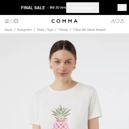
FINAL SALE
Jetzt shoppen
– BIS ZU 50%
Home
Kategorien
Shirts | Tops
T-Shirts
T-Shirt Mit Glitzer-Artwork