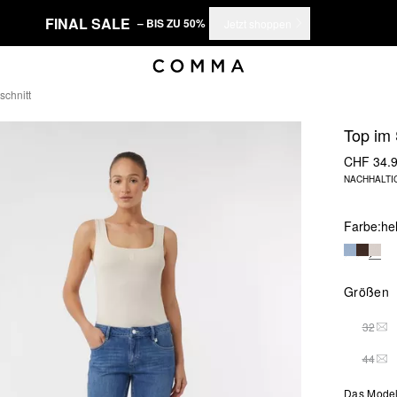
FINAL SALE
– BIS ZU 50%
Jetzt shoppen
schnitt
Top im 
CHF 34.
NACHHALTI
Farbe:
he
Größen
32
THI
44
THI
Das Model 