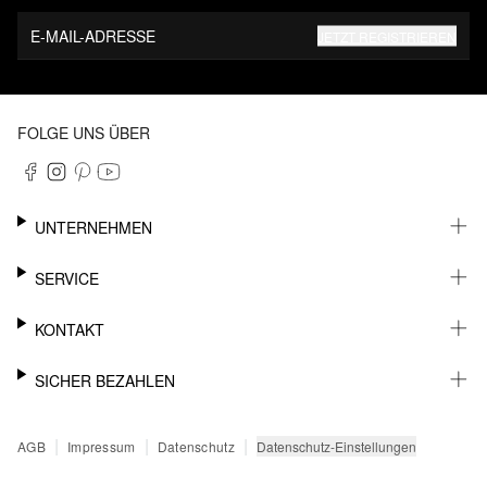
E-MAIL-ADRESSE
JETZT REGISTRIEREN
FOLGE UNS ÜBER
UNTERNEHMEN
KARRIERE
SERVICE
NACHHALTIGKEIT
NEWSLETTER
KONTAKT
FASHION CARD
MEIN KONTO
SUPPORT
SICHER BEZAHLEN
WUNSCHLISTE
SHOWROOMS & HÄNDLERKONTAKT
SENDUNGSVERFOLGUNG
PRESSEKONTAKT
RECHNUNG
|
|
|
Datenschutz-Einstellungen
AGB
Impressum
Datenschutz
RÜCKGABE
PAYPAL
FAQ
KREDITKARTE