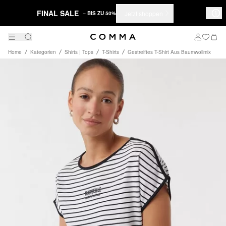
FINAL SALE
Jetzt shoppen
– BIS ZU 50%
Home
Kategorien
Shirts | Tops
T-Shirts
Gestreiftes T-Shirt Aus Baumwollmix