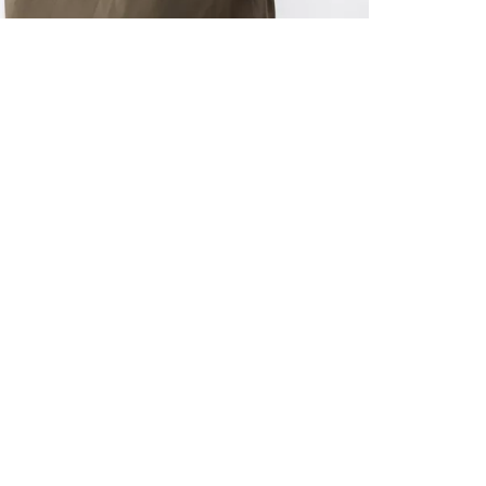
ALLE VOR
UND 10% 
Registrieren S
sich über ein
Einladungen z