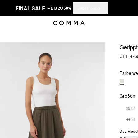
FINAL SALE
– BIS ZU 50%
Jetzt shoppen
Gerippt
CHF 47.
Farbe:
we
Größen
32
THI
44
THI
Das Model 