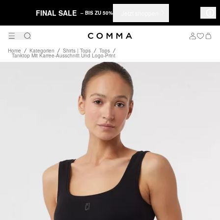
FINAL SALE
Jetzt shoppen
– BIS ZU 50%
Home
Kategorien
Shirts | Tops
Tops
Tanktop Mit Karree-Ausschnitt Und Logo-Print