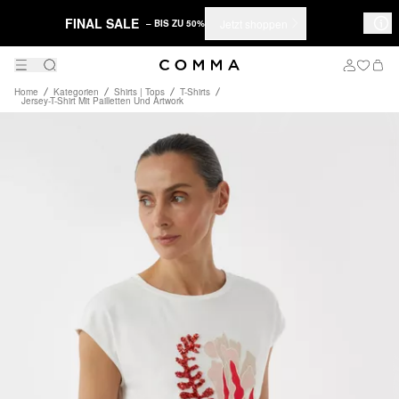
FINAL SALE
Jetzt shoppen
– BIS ZU 50%
Home
Kategorien
Shirts | Tops
T-Shirts
Jersey-T-Shirt Mit Pailletten Und Artwork