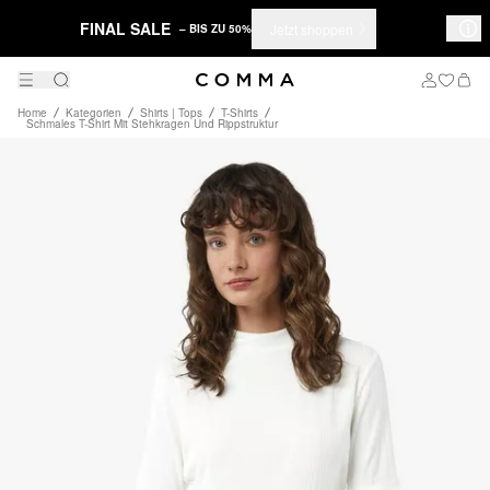
FINAL SALE
Jetzt shoppen
– BIS ZU 50%
Home
Kategorien
Shirts | Tops
T-Shirts
Schmales T-Shirt Mit Stehkragen Und Rippstruktur