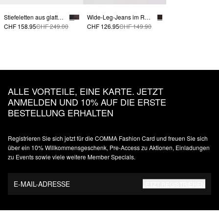
Stiefeletten aus glattem Rindsleder
Wide-Leg-Jeans im Relaxed Fit
CHF 158.95
CHF 249.00
CHF 126.95
CHF 149.90
ALLE VORTEILE, EINE KARTE. JETZT
ANMELDEN UND 10% AUF DIE ERSTE
BESTELLUNG ERHALTEN
Registrieren Sie sich jetzt für die COMMA Fashion Card und freuen Sie sich
über ein 10% Willkommensgeschenk, Pre-Access zu Aktionen, Einladungen
zu Events sowie viele weitere Member Specials.
E-MAIL-ADRESSE
JETZT REGISTRIEREN