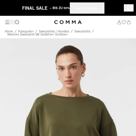
FINAL SALE
Jetzt shoppen
– BIS ZU 50%
Home
Kategorien
Sweatshirts | Hoodies
Sweatshirts
Weiches Sweatshirt Mit Seitlichen Schlitzen