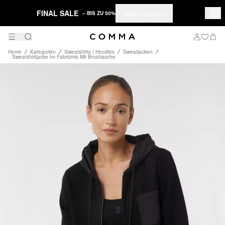
FINAL SALE
Jetzt shoppen
– BIS ZU 50%
Home
Kategorien
Sweatshirts | Hoodies
Sweatjacken
Sweatshirtjacke Im Fabricmix Mit Brusttasche