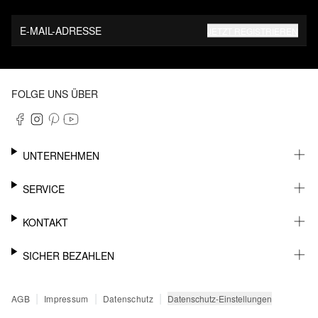
E-MAIL-ADRESSE
JETZT REGISTRIEREN
FOLGE UNS ÜBER
UNTERNEHMEN
KARRIERE
SERVICE
NACHHALTIGKEIT
NEWSLETTER
KONTAKT
FASHION CARD
MEIN KONTO
SUPPORT
SICHER BEZAHLEN
WUNSCHLISTE
SHOWROOMS & HÄNDLERKONTAKT
SENDUNGSVERFOLGUNG
PRESSEKONTAKT
RECHNUNG
|
|
|
Datenschutz-Einstellungen
AGB
Impressum
Datenschutz
RÜCKGABE
PAYPAL
FAQ
KREDITKARTE