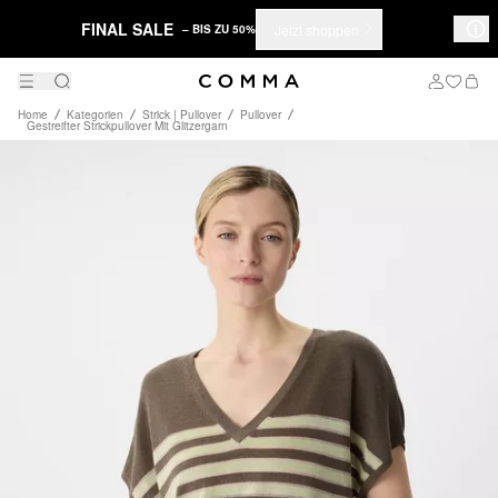
FINAL SALE
Jetzt shoppen
– BIS ZU 50%
Home
Kategorien
Strick | Pullover
Pullover
Gestreifter Strickpullover Mit Glitzergarn