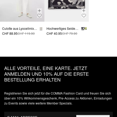
Culotte aus Lyocellmix mit Bügelfalte
Hochwertiges Seidentuch mit ornamentalem Print
CHF 88.95
CHF 119.90
CHF 40.95
CHF 79.90
ALLE VORTEILE, EINE KARTE. JETZT
ANMELDEN UND 10% AUF DIE ERSTE
BESTELLUNG ERHALTEN
Registrieren Sie sich jetzt für die COMMA Fashion Card und freuen Sie sich
über ein 10% Willkommensgeschenk, Pre-Access zu Aktionen, Einladungen
zu Events sowie viele weitere Member Specials.