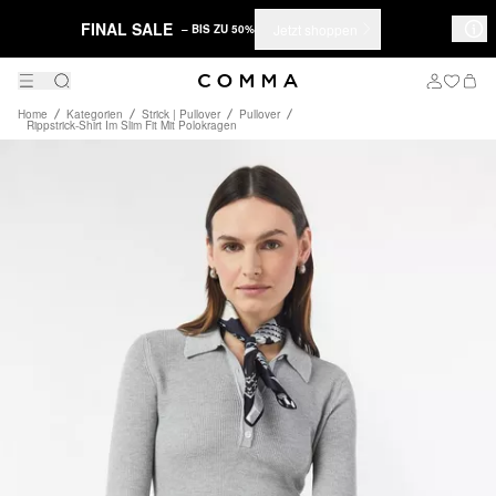
FINAL SALE
Jetzt shoppen
– BIS ZU 50%
Home
Kategorien
Strick | Pullover
Pullover
Rippstrick-Shirt Im Slim Fit Mit Polokragen