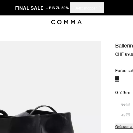
FINAL SALE
– BIS ZU 50%
Jetzt shoppen
Balleri
CHF 69.
Farbe:
sc
Größen
36
THI
42
THI
Grössenta