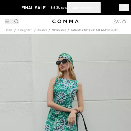
FINAL SALE
Jetzt shoppen
– BIS ZU 50%
Home
Kategorien
Kleider
Midikleider
Tailliertes Midikleid Mit All-Over-Print