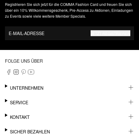
Registrieren Sie sich jetzt für die COMMA Fashion Card und freuen Sie sich
über ein 10% Willkommensgeschenk, Pre-Access zu Aktionen, Einladungen
zu Events sowie viele weitere Member Specials.
E-MAIL-ADRESSE
JETZT REGISTRIEREN
FOLGE UNS ÜBER
UNTERNEHMEN
KARRIERE
SERVICE
NACHHALTIGKEIT
NEWSLETTER
KONTAKT
FASHION CARD
MEIN KONTO
SUPPORT
SICHER BEZAHLEN
WUNSCHLISTE
SHOWROOMS & HÄNDLERKONTAKT