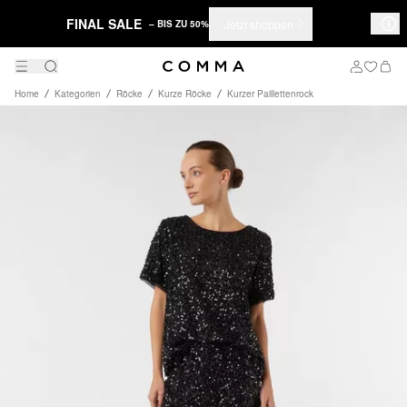
FINAL SALE
Jetzt shoppen
– BIS ZU 50%
Home
Kategorien
Röcke
Kurze Röcke
Kurzer Paillettenrock