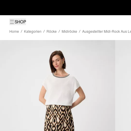
SHOP
Home
Kategorien
Röcke
Midiröcke
Ausgestellter Midi-Rock Aus Le