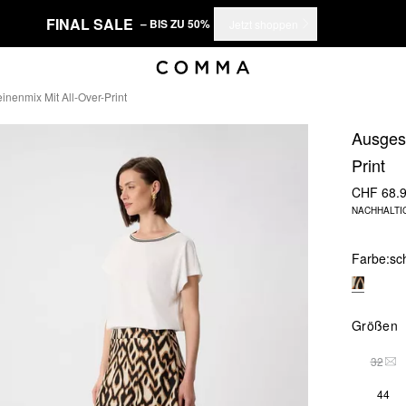
FINAL SALE
– BIS ZU 50%
Jetzt shoppen
inenmix Mit All-Over-Print
Ausgest
Print
CHF 68.
NACHHALTI
Farbe:
sc
Größen
32
THI
44