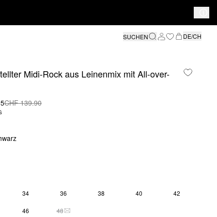
DE/CH
SUCHEN
ellter Midi-Rock aus Leinenmix mit All-over-
95
CHF 139.90
G
hwarz
34
36
38
40
42
S SIZE IS CURRENTLY OUT OF STOCK
46
48
THIS SIZE IS CURRENTLY OUT OF STOCK