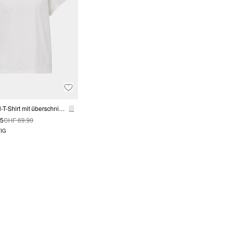
Baumwoll-T-Shirt mit überschnittenen Schultern
95
CHF 69.90
IG