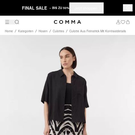
FINAL SALE
Jetzt shoppen
– BIS ZU 50%
Home
Kategorien
Hosen
Culottes
Culotte Aus Feinstrick Mit Kontrastdetails