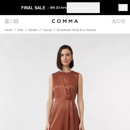
FINAL SALE
Jetzt shoppen
– BIS ZU 50%
Home
Sale
Kleider
Casual
Ärmelloses Kleid Aus Viskose