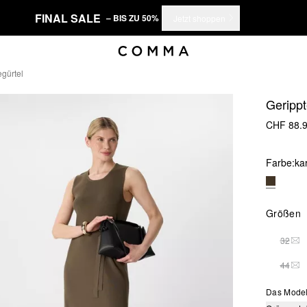
FINAL SALE
– BIS ZU 50%
Jetzt shoppen
egürtel
Gerippt
CHF 88.
Farbe:
ka
Größen
32
THI
44
THI
Das Model 