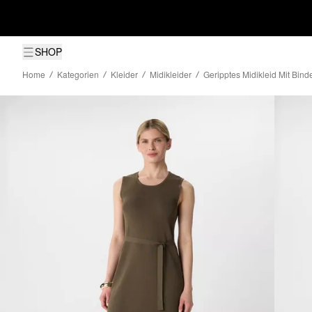
SHOP
Home
Kategorien
Kleider
Midikleider
Geripptes Midikleid Mit Bind