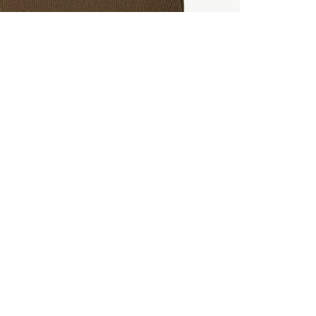
ALLE VOR
UND 10% 
Registrieren S
sich über ein
Einladungen z
E-MAIL-AD