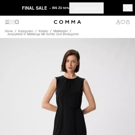
FINAL SALE
Jetzt shoppen
– BIS ZU 50%
Home
Kategorien
Kleider
Midikleider
Jerseykleid In Midilänge Mit Schlitz Und Bindegürtel