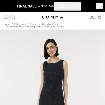
FINAL SALE
Jetzt shoppen
– BIS ZU 50%
Home
Kategorien
Kleider
Abendkleider
Antailliertes Kleid Aus Jacquard Mit U-Boot-Ausschnitt