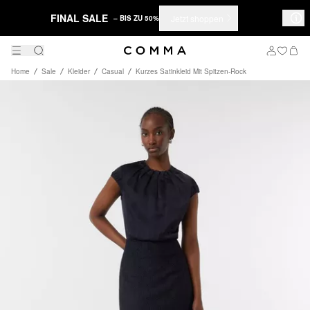
FINAL SALE
Jetzt shoppen
– BIS ZU 50%
Home
Sale
Kleider
Casual
Kurzes Satinkleid Mit Spitzen-Rock