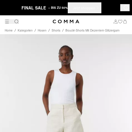
FINAL SALE
Jetzt shoppen
– BIS ZU 50%
Home
Kategorien
Hosen
Shorts
Bouclé-Shorts Mit Dezentem Glitzergarn