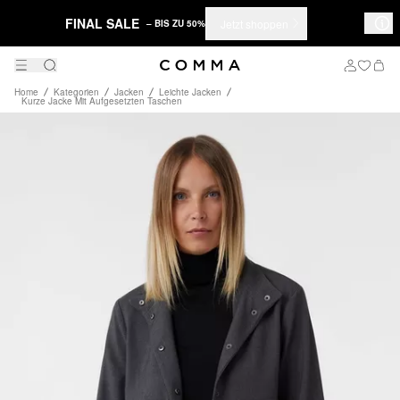
FINAL SALE
Jetzt shoppen
– BIS ZU 50%
Home
Kategorien
Jacken
Leichte Jacken
Kurze Jacke Mit Aufgesetzten Taschen